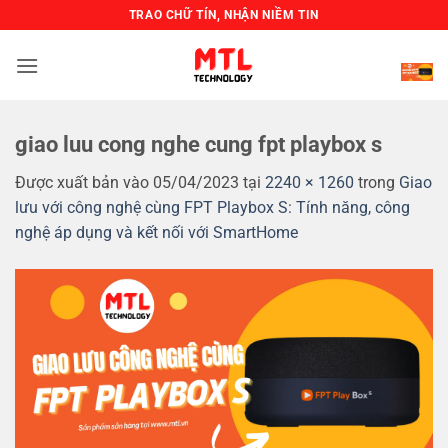
Bỏ
TRAO CHỮ TÍN, NHẬN NIỀM TIN
qua
nội
dung
giao luu cong nghe cung fpt playbox s
Được xuất bản vào
05/04/2023
tại
2240 × 1260
trong
Giao
lưu với công nghệ cùng FPT Playbox S: Tính năng, công
nghệ áp dụng và kết nối với SmartHome