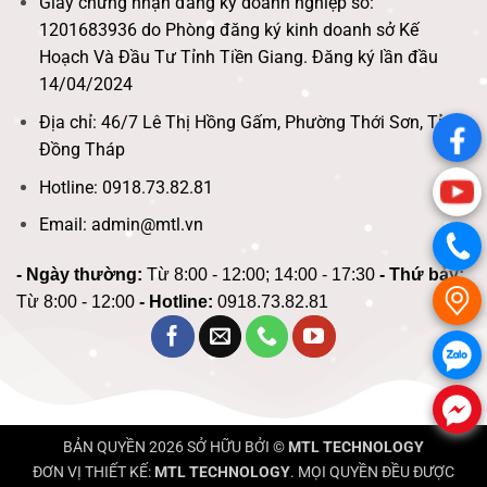
Giấy chứng nhận đăng ký doanh nghiệp số:
1201683936 do Phòng đăng ký kinh doanh sở Kế
Hoạch Và Đầu Tư Tỉnh Tiền Giang. Đăng ký lần đầu
14/04/2024
Địa chỉ: 46/7 Lê Thị Hồng Gấm, Phường Thới Sơn, Tỉnh
.
Đồng Tháp
Hotline: 0918.73.82.81
.
Email: admin@mtl.vn
.
- Ngày thường:
Từ 8:00 - 12:00; 14:00 - 17:30
- Thứ bảy:
.
Từ 8:00 - 12:00
- Hotline:
0918.73.82.81
.
.
BẢN QUYỀN 2026 SỞ HỮU BỞI ©
MTL TECHNOLOGY
ĐƠN VỊ THIẾT KẾ:
MTL TECHNOLOGY
. MỌI QUYỀN ĐỀU ĐƯỢC