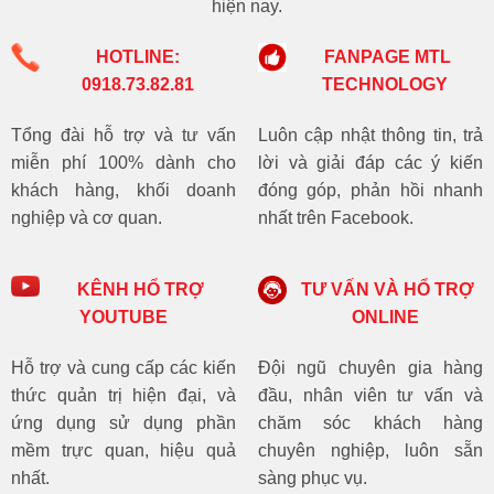
hiện nay.
HOTLINE:
FANPAGE MTL
0918.73.82.81
TECHNOLOGY
Tổng đài hỗ trợ và tư vấn
Luôn cập nhật thông tin, trả
miễn phí 100% dành cho
lời và giải đáp các ý kiến
khách hàng, khối doanh
đóng góp, phản hồi nhanh
nghiệp và cơ quan.
nhất trên Facebook.
KÊNH HỔ TRỢ
TƯ VẤN VÀ HỔ TRỢ
YOUTUBE
ONLINE
Hỗ trợ và cung cấp các kiến
Đội ngũ chuyên gia hàng
thức quản trị hiện đại, và
đầu, nhân viên tư vấn và
ứng dụng sử dụng phần
chăm sóc khách hàng
mềm trực quan, hiệu quả
chuyên nghiệp, luôn sẵn
nhất.
sàng phục vụ.