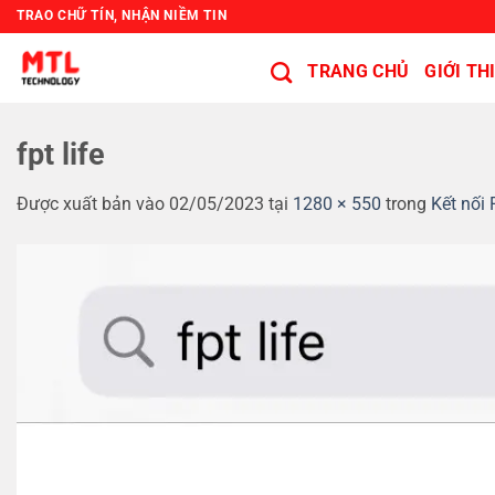
Bỏ
TRAO CHỮ TÍN, NHẬN NIỀM TIN
qua
nội
TRANG CHỦ
GIỚI TH
dung
fpt life
Được xuất bản vào
02/05/2023
tại
1280 × 550
trong
Kết nối