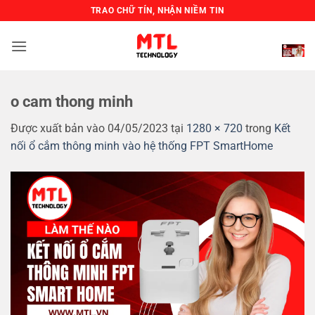
Bỏ
TRAO CHỮ TÍN, NHẬN NIỀM TIN
qua
nội
dung
o cam thong minh
Được xuất bản vào
04/05/2023
tại
1280 × 720
trong
Kết
nối ổ cắm thông minh vào hệ thống FPT SmartHome