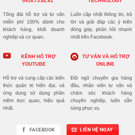
0918.73.82.81
TECHNOLOGY
Tổng đài hỗ trợ và tư vấn
Luôn cập nhật thông tin, trả
miễn phí 100% dành cho
lời và giải đáp các ý kiến
khách hàng, khối doanh
đóng góp, phản hồi nhanh
nghiệp và cơ quan.
nhất trên Facebook.
KÊNH HỔ TRỢ
TƯ VẤN VÀ HỔ TRỢ
YOUTUBE
ONLINE
Hỗ trợ và cung cấp các kiến
Đội ngũ chuyên gia hàng
thức quản trị hiện đại, và
đầu, nhân viên tư vấn và
ứng dụng sử dụng phần
chăm sóc khách hàng
mềm trực quan, hiệu quả
chuyên nghiệp, luôn sẵn
nhất.
sàng phục vụ.
FACEBOOK
LIÊN HỆ NGAY