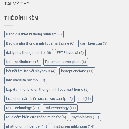
TẠI MỸ THO
THẺ ĐÍNH KÈM
Bang gia thiet bi thong minh fpt
(6)
Báo giá nhà thông minh fpt smarthome
(6)
cam bien cua
(5)
dai ly nha thong minh fpt
(6)
FPTPlayboxS
(6)
fpt smarthohome
(6)
Fpt smart home gia re
(6)
kết nồi fpt life với playbox s
(4)
laptoptiengiang
(11)
làm website mỹ tho
(13)
Lắp đặt thiết bị điện thông minh fpt smart home
(5)
Lựa chọn cảm biến cửa ra vào của fpt
(5)
mtl
(11)
MTLTechnology
(21)
mtl technology
(11)
Mua cảm biến cửa thông minh fpt
(5)
mytholaptop
(11)
nhathongminhbentre
(14)
nhathongminhlongan
(14)