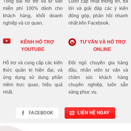
Tổng đài hỗ trợ và tư vấn
Luôn cập nhật thông tin, trả
miễn phí 100% dành cho
lời và giải đáp các ý kiến
khách hàng, khối doanh
đóng góp, phản hồi nhanh
nghiệp và cơ quan.
nhất trên Facebook.
KÊNH HỔ TRỢ
TƯ VẤN VÀ HỔ TRỢ
YOUTUBE
ONLINE
Hỗ trợ và cung cấp các kiến
Đội ngũ chuyên gia hàng
thức quản trị hiện đại, và
đầu, nhân viên tư vấn và
ứng dụng sử dụng phần
chăm sóc khách hàng
mềm trực quan, hiệu quả
chuyên nghiệp, luôn sẵn
nhất.
sàng phục vụ.
FACEBOOK
LIÊN HỆ NGAY