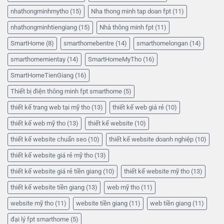
nhathongminhmytho
(15)
Nha thong minh tap doan fpt
(11)
nhathongminhtiengiang
(15)
Nhà thông minh fpt
(11)
SmartHome
(8)
smarthomebentre
(14)
smarthomelongan
(14)
smarthomemientay
(14)
SmartHomeMyTho
(16)
SmartHomeTienGiang
(16)
Thiết bị điện thông minh fpt smarthome
(5)
thiết kế trang web tại mỹ tho
(13)
thiết kế web giá rẻ
(10)
thiết kế web mỹ tho
(13)
thiết kế website
(10)
thiết kế website chuẩn seo
(10)
thiết kế website doanh nghiệp
(10)
thiết kế website giá rẻ mỹ tho
(13)
thiết kế website giá rẻ tiền giang
(10)
thiết kế website mỹ tho
(13)
thiết kế website tiền giang
(13)
web mỹ tho
(11)
website mỹ tho
(11)
website tiền giang
(11)
web tiền giang
(11)
đại lý fpt smarthome
(5)