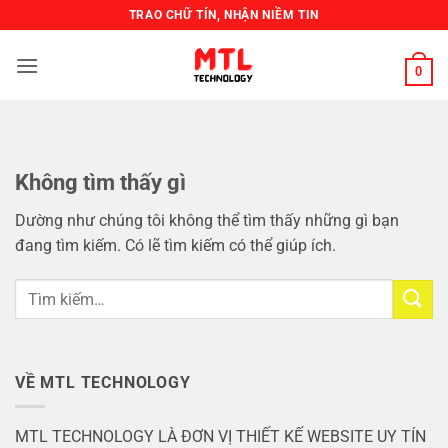
Bỏ
TRAO CHỮ TÍN, NHẬN NIỀM TIN
qua
nội
0
dung
Không tìm thấy gì
Dường như chúng tôi không thể tìm thấy những gì bạn
đang tìm kiếm. Có lẽ tìm kiếm có thể giúp ích.
VỀ MTL TECHNOLOGY
MTL TECHNOLOGY LÀ ĐƠN VỊ THIẾT KẾ WEBSITE UY TÍN