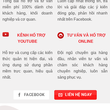
Tổng đài hỗ trợ và tư vấn
Luôn cập nhật thông tin, trả
miễn phí 100% dành cho
lời và giải đáp các ý kiến
khách hàng, khối doanh
đóng góp, phản hồi nhanh
nghiệp và cơ quan.
nhất trên Facebook.
KÊNH HỔ TRỢ
TƯ VẤN VÀ HỔ TRỢ
YOUTUBE
ONLINE
Hỗ trợ và cung cấp các kiến
Đội ngũ chuyên gia hàng
thức quản trị hiện đại, và
đầu, nhân viên tư vấn và
ứng dụng sử dụng phần
chăm sóc khách hàng
mềm trực quan, hiệu quả
chuyên nghiệp, luôn sẵn
nhất.
sàng phục vụ.
FACEBOOK
LIÊN HỆ NGAY