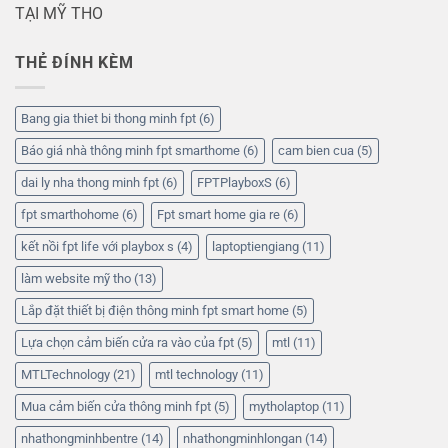
TẠI MỸ THO
THẺ ĐÍNH KÈM
Bang gia thiet bi thong minh fpt
(6)
Báo giá nhà thông minh fpt smarthome
(6)
cam bien cua
(5)
dai ly nha thong minh fpt
(6)
FPTPlayboxS
(6)
fpt smarthohome
(6)
Fpt smart home gia re
(6)
kết nồi fpt life với playbox s
(4)
laptoptiengiang
(11)
làm website mỹ tho
(13)
Lắp đặt thiết bị điện thông minh fpt smart home
(5)
Lựa chọn cảm biến cửa ra vào của fpt
(5)
mtl
(11)
MTLTechnology
(21)
mtl technology
(11)
Mua cảm biến cửa thông minh fpt
(5)
mytholaptop
(11)
nhathongminhbentre
(14)
nhathongminhlongan
(14)