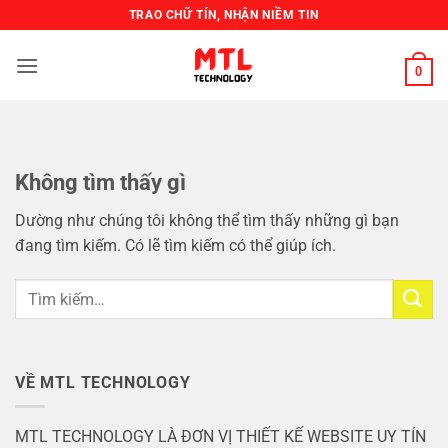
Bỏ
TRAO CHỮ TÍN, NHẬN NIỀM TIN
qua
nội
0
dung
Không tìm thấy gì
Dường như chúng tôi không thể tìm thấy những gì bạn
đang tìm kiếm. Có lẽ tìm kiếm có thể giúp ích.
VỀ MTL TECHNOLOGY
MTL TECHNOLOGY LÀ ĐƠN VỊ THIẾT KẾ WEBSITE UY TÍN