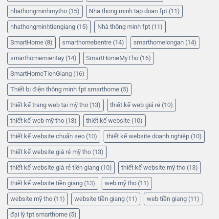
nhathongminhmytho
(15)
Nha thong minh tap doan fpt
(11)
nhathongminhtiengiang
(15)
Nhà thông minh fpt
(11)
SmartHome
(8)
smarthomebentre
(14)
smarthomelongan
(14)
smarthomemientay
(14)
SmartHomeMyTho
(16)
SmartHomeTienGiang
(16)
Thiết bị điện thông minh fpt smarthome
(5)
thiết kế trang web tại mỹ tho
(13)
thiết kế web giá rẻ
(10)
thiết kế web mỹ tho
(13)
thiết kế website
(10)
thiết kế website chuẩn seo
(10)
thiết kế website doanh nghiệp
(10)
thiết kế website giá rẻ mỹ tho
(13)
thiết kế website giá rẻ tiền giang
(10)
thiết kế website mỹ tho
(13)
thiết kế website tiền giang
(13)
web mỹ tho
(11)
website mỹ tho
(11)
website tiền giang
(11)
web tiền giang
(11)
đại lý fpt smarthome
(5)