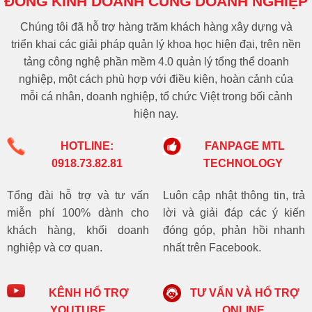
ĐỒNG KINH DOANH CÙNG DOANH NGHIỆP
Chúng tôi đã hỗ trợ hàng trăm khách hàng xây dựng và
triển khai các giải pháp quản lý khoa học hiện đại, trên nền
tảng công nghệ phần mềm 4.0 quản lý tổng thể doanh
nghiệp, một cách phù hợp với điều kiện, hoàn cảnh của
mỗi cá nhân, doanh nghiệp, tổ chức Việt trong bối cảnh
hiện nay.
HOTLINE:
FANPAGE MTL
0918.73.82.81
TECHNOLOGY
Tổng đài hỗ trợ và tư vấn
Luôn cập nhật thông tin, trả
miễn phí 100% dành cho
lời và giải đáp các ý kiến
khách hàng, khối doanh
đóng góp, phản hồi nhanh
nghiệp và cơ quan.
nhất trên Facebook.
KÊNH HỔ TRỢ
TƯ VẤN VÀ HỔ TRỢ
YOUTUBE
ONLINE