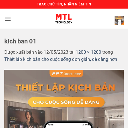
Bỏ
TRAO CHỮ TÍN, NHẬN NIỀM TIN
qua
nội
dung
kich ban 01
Được xuất bản vào
12/05/2023
tại
1200 × 1200
trong
Thiết lập kịch bản cho cuộc sống đơn giản, dễ dàng hơn