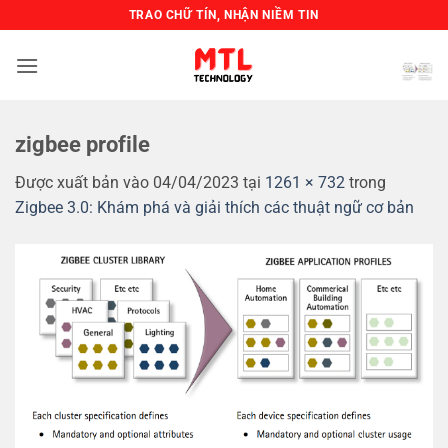
Bỏ
TRAO CHỮ TÍN, NHẬN NIỀM TIN
qua
nội
dung
zigbee profile
Được xuất bản vào
04/04/2023
tại
1261 × 732
trong
Zigbee 3.0: Khám phá và giải thích các thuật ngữ cơ bản