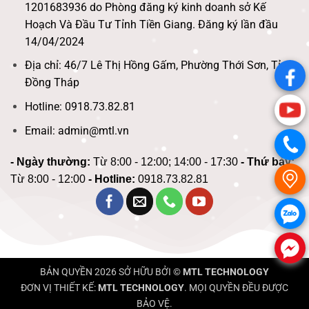
1201683936 do Phòng đăng ký kinh doanh sở Kế
Hoạch Và Đầu Tư Tỉnh Tiền Giang. Đăng ký lần đầu
14/04/2024
Địa chỉ: 46/7 Lê Thị Hồng Gấm, Phường Thới Sơn, Tỉnh
.
Đồng Tháp
Hotline: 0918.73.82.81
.
Email: admin@mtl.vn
.
- Ngày thường:
Từ 8:00 - 12:00; 14:00 - 17:30
- Thứ bảy:
.
Từ 8:00 - 12:00
- Hotline:
0918.73.82.81
.
.
BẢN QUYỀN 2026 SỞ HỮU BỞI ©
MTL TECHNOLOGY
ĐƠN VỊ THIẾT KẾ:
MTL TECHNOLOGY
. MỌI QUYỀN ĐỀU ĐƯỢC
BẢO VỆ.