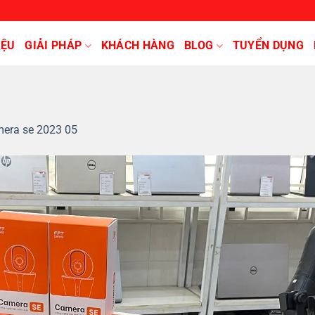
IỆU
GIẢI PHÁP
KHÁCH HÀNG
BLOG
TUYỂN DỤNG
mera se 2023 05