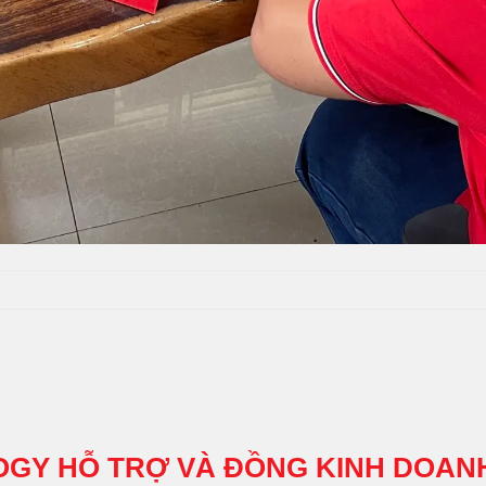
OGY HỖ TRỢ VÀ ĐỒNG KINH DOAN