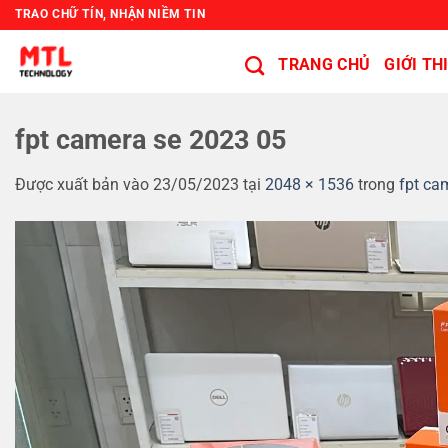
Bỏ
TRAO CHỮ TÍN, NHẬN NIỀM TIN
qua
nội
TRANG CHỦ
GIỚI TH
dung
fpt camera se 2023 05
Được xuất bản vào
23/05/2023
tại
2048 × 1536
trong
fpt ca