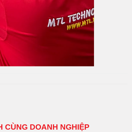
H CÙNG DOANH NGHIỆP