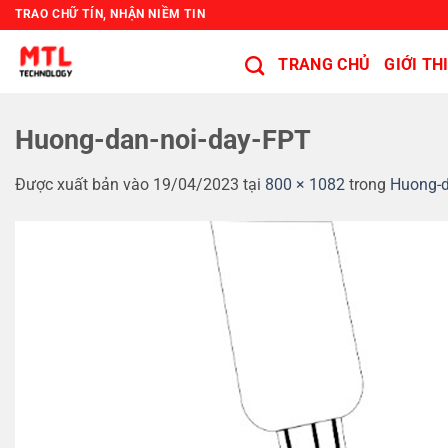
Bỏ
TRAO CHỮ TÍN, NHẬN NIỀM TIN
qua
nội
TRANG CHỦ
GIỚI TH
dung
Huong-dan-noi-day-FPT
Được xuất bản vào
19/04/2023
tại
800 × 1082
trong
Huong-d