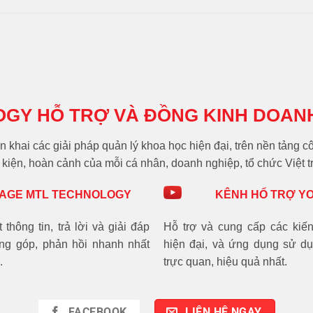
OGY HỖ TRỢ VÀ ĐỒNG KINH DOAN
n khai các giải pháp quản lý khoa học hiện đại, trên nền tảng
kiện, hoàn cảnh của mỗi cá nhân, doanh nghiệp, tổ chức Việt t
AGE MTL TECHNOLOGY
KÊNH HỔ TRỢ Y
thông tin, trả lời và giải đáp
Hỗ trợ và cung cấp các kiến
óng góp, phản hồi nhanh nhất
hiện đại, và ứng dụng sử 
.
trực quan, hiệu quả nhất.
FACEBOOK
LIÊN HỆ NGAY