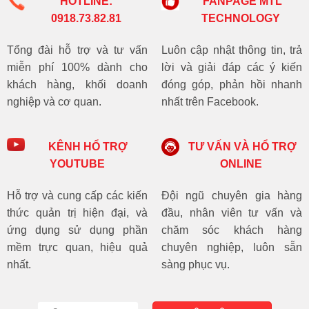
HOTLINE:
FANPAGE MTL
0918.73.82.81
TECHNOLOGY
Tổng đài hỗ trợ và tư vấn
Luôn cập nhật thông tin, trả
miễn phí 100% dành cho
lời và giải đáp các ý kiến
khách hàng, khối doanh
đóng góp, phản hồi nhanh
nghiệp và cơ quan.
nhất trên Facebook.
KÊNH HỔ TRỢ
TƯ VẤN VÀ HỔ TRỢ
YOUTUBE
ONLINE
Hỗ trợ và cung cấp các kiến
Đội ngũ chuyên gia hàng
thức quản trị hiện đại, và
đầu, nhân viên tư vấn và
ứng dụng sử dụng phần
chăm sóc khách hàng
mềm trực quan, hiệu quả
chuyên nghiệp, luôn sẵn
nhất.
sàng phục vụ.