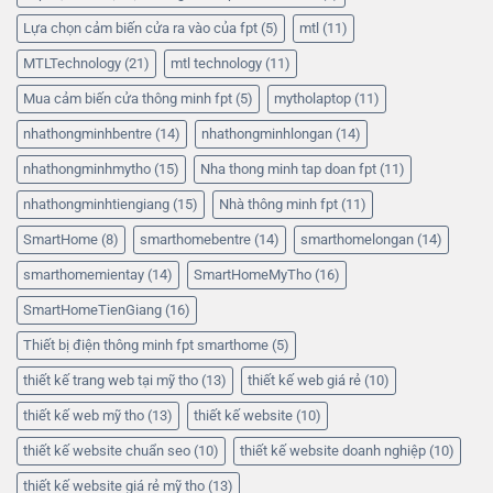
Lựa chọn cảm biến cửa ra vào của fpt
(5)
mtl
(11)
MTLTechnology
(21)
mtl technology
(11)
Mua cảm biến cửa thông minh fpt
(5)
mytholaptop
(11)
nhathongminhbentre
(14)
nhathongminhlongan
(14)
nhathongminhmytho
(15)
Nha thong minh tap doan fpt
(11)
nhathongminhtiengiang
(15)
Nhà thông minh fpt
(11)
SmartHome
(8)
smarthomebentre
(14)
smarthomelongan
(14)
smarthomemientay
(14)
SmartHomeMyTho
(16)
SmartHomeTienGiang
(16)
Thiết bị điện thông minh fpt smarthome
(5)
thiết kế trang web tại mỹ tho
(13)
thiết kế web giá rẻ
(10)
thiết kế web mỹ tho
(13)
thiết kế website
(10)
thiết kế website chuẩn seo
(10)
thiết kế website doanh nghiệp
(10)
thiết kế website giá rẻ mỹ tho
(13)