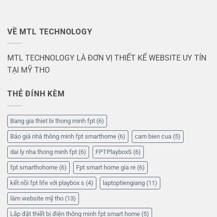
VỀ MTL TECHNOLOGY
MTL TECHNOLOGY LÀ ĐƠN VỊ THIẾT KẾ WEBSITE UY TÍN
TẠI MỸ THO
THẺ ĐÍNH KÈM
Bang gia thiet bi thong minh fpt
(6)
Báo giá nhà thông minh fpt smarthome
(6)
cam bien cua
(5)
dai ly nha thong minh fpt
(6)
FPTPlayboxS
(6)
fpt smarthohome
(6)
Fpt smart home gia re
(6)
kết nồi fpt life với playbox s
(4)
laptoptiengiang
(11)
làm website mỹ tho
(13)
Lắp đặt thiết bị điện thông minh fpt smart home
(5)