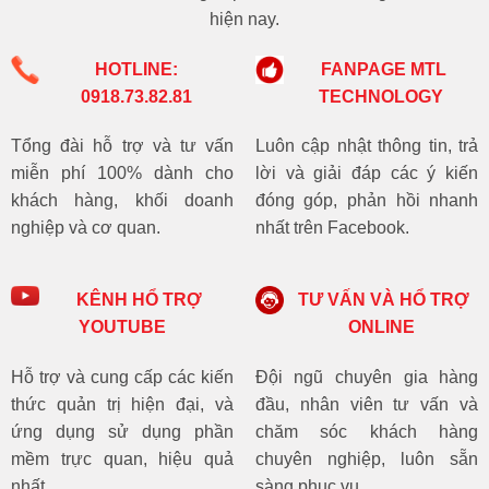
hiện nay.
HOTLINE:
FANPAGE MTL
0918.73.82.81
TECHNOLOGY
Tổng đài hỗ trợ và tư vấn
Luôn cập nhật thông tin, trả
miễn phí 100% dành cho
lời và giải đáp các ý kiến
khách hàng, khối doanh
đóng góp, phản hồi nhanh
nghiệp và cơ quan.
nhất trên Facebook.
KÊNH HỔ TRỢ
TƯ VẤN VÀ HỔ TRỢ
YOUTUBE
ONLINE
Hỗ trợ và cung cấp các kiến
Đội ngũ chuyên gia hàng
thức quản trị hiện đại, và
đầu, nhân viên tư vấn và
ứng dụng sử dụng phần
chăm sóc khách hàng
mềm trực quan, hiệu quả
chuyên nghiệp, luôn sẵn
nhất.
sàng phục vụ.