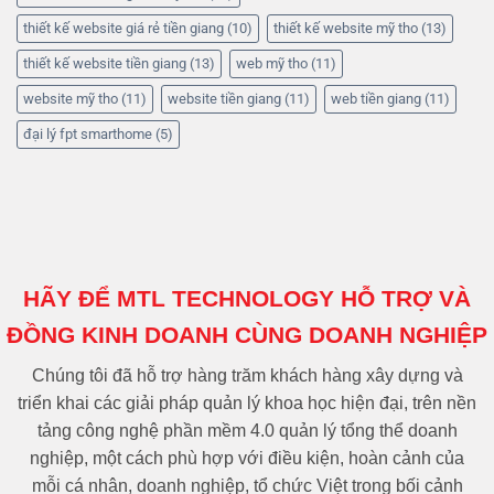
thiết kế website giá rẻ tiền giang
(10)
thiết kế website mỹ tho
(13)
thiết kế website tiền giang
(13)
web mỹ tho
(11)
website mỹ tho
(11)
website tiền giang
(11)
web tiền giang
(11)
đại lý fpt smarthome
(5)
HÃY ĐỂ MTL TECHNOLOGY HỖ TRỢ VÀ
ĐỒNG KINH DOANH CÙNG DOANH NGHIỆP
Chúng tôi đã hỗ trợ hàng trăm khách hàng xây dựng và
triển khai các giải pháp quản lý khoa học hiện đại, trên nền
tảng công nghệ phần mềm 4.0 quản lý tổng thể doanh
nghiệp, một cách phù hợp với điều kiện, hoàn cảnh của
mỗi cá nhân, doanh nghiệp, tổ chức Việt trong bối cảnh