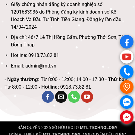
Giấy chứng nhận đăng ký doanh nghiệp số:
1201683936 do Phòng đăng ký kinh doanh sở Kế
Hoạch Và Đầu Tư Tỉnh Tiền Giang. Đăng ký lần đầu
14/04/2024
Địa chỉ: 46/7 Lê Thị Hồng Gấm, Phường Thới Sơn, Tỉnh
.
Đồng Tháp
Hotline: 0918.73.82.81
.
Email: admin@mtl.vn
.
- Ngày thường:
Từ 8:00 - 12:00; 14:00 - 17:30
- Thứ bảy:
.
Từ 8:00 - 12:00
- Hotline:
0918.73.82.81
.
.
BẢN QUYỀN 2026 SỞ HỮU BỞI ©
MTL TECHNOLOGY
ĐƠN VỊ THIẾT KẾ:
MTL TECHNOLOGY
. MỌI QUYỀN ĐỀU ĐƯỢC