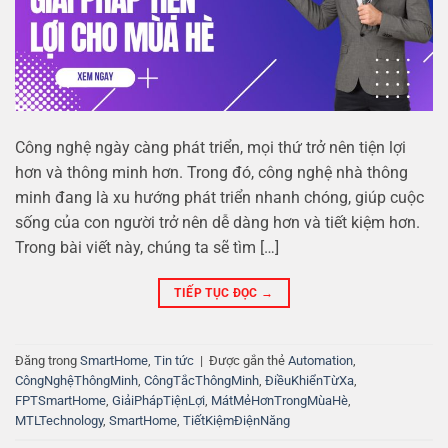
Công nghệ ngày càng phát triển, mọi thứ trở nên tiện lợi
hơn và thông minh hơn. Trong đó, công nghệ nhà thông
minh đang là xu hướng phát triển nhanh chóng, giúp cuộc
sống của con người trở nên dễ dàng hơn và tiết kiệm hơn.
Trong bài viết này, chúng ta sẽ tìm […]
TIẾP TỤC ĐỌC
→
Đăng trong
SmartHome
,
Tin tức
|
Được gắn thẻ
Automation
,
CôngNghệThôngMinh
,
CôngTắcThôngMinh
,
ĐiềuKhiểnTừXa
,
FPTSmartHome
,
GiảiPhápTiệnLợi
,
MátMẻHơnTrongMùaHè
,
MTLTechnology
,
SmartHome
,
TiếtKiệmĐiệnNăng