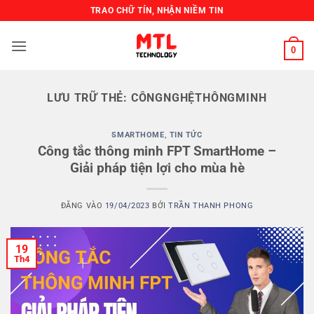
Bỏ
TRAO CHỮ TÍN, NHẬN NIỀM TIN
qua
nội
0
dung
LƯU TRỮ THẺ:
CÔNGNGHỆTHÔNGMINH
SMARTHOME
,
TIN TỨC
Công tắc thông minh FPT SmartHome –
Giải pháp tiện lợi cho mùa hè
ĐĂNG VÀO
19/04/2023
BỞI
TRẦN THANH PHONG
19
Th4