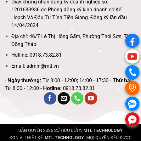
Giấy chứng nhận đăng ký doanh nghiệp số:
1201683936 do Phòng đăng ký kinh doanh sở Kế
Hoạch Và Đầu Tư Tỉnh Tiền Giang. Đăng ký lần đầu
14/04/2024
Địa chỉ: 46/7 Lê Thị Hồng Gấm, Phường Thới Sơn, Tỉnh
.
Đồng Tháp
Hotline: 0918.73.82.81
.
Email: admin@mtl.vn
.
- Ngày thường:
Từ 8:00 - 12:00; 14:00 - 17:30
- Thứ bảy:
.
Từ 8:00 - 12:00
- Hotline:
0918.73.82.81
.
.
BẢN QUYỀN 2026 SỞ HỮU BỞI ©
MTL TECHNOLOGY
ĐƠN VỊ THIẾT KẾ:
MTL TECHNOLOGY
. MỌI QUYỀN ĐỀU ĐƯỢC