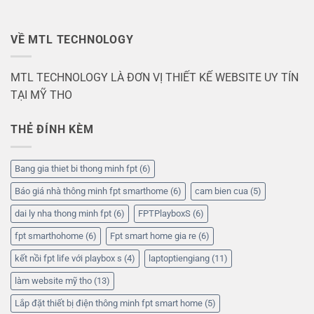
VỀ MTL TECHNOLOGY
MTL TECHNOLOGY LÀ ĐƠN VỊ THIẾT KẾ WEBSITE UY TÍN
TẠI MỸ THO
THẺ ĐÍNH KÈM
Bang gia thiet bi thong minh fpt
(6)
Báo giá nhà thông minh fpt smarthome
(6)
cam bien cua
(5)
dai ly nha thong minh fpt
(6)
FPTPlayboxS
(6)
fpt smarthohome
(6)
Fpt smart home gia re
(6)
kết nồi fpt life với playbox s
(4)
laptoptiengiang
(11)
làm website mỹ tho
(13)
Lắp đặt thiết bị điện thông minh fpt smart home
(5)