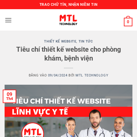
Bỏ
TRAO CHỮ TÍN, NHẬN NIỀM TIN
qua
nội
0
dung
THIẾT KẾ WEBSITE
,
TIN TỨC
Tiêu chí thiết kế website cho phòng
khám, bệnh viện
ĐĂNG VÀO
09/04/2024
BỞI
MTL TECHNOLOGY
09
Th4