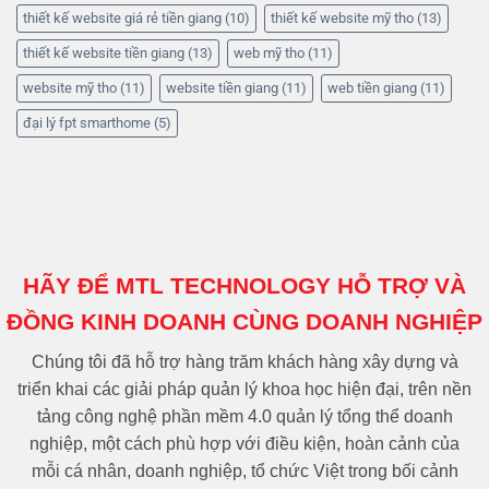
thiết kế website giá rẻ tiền giang
(10)
thiết kế website mỹ tho
(13)
thiết kế website tiền giang
(13)
web mỹ tho
(11)
website mỹ tho
(11)
website tiền giang
(11)
web tiền giang
(11)
đại lý fpt smarthome
(5)
HÃY ĐỂ MTL TECHNOLOGY HỖ TRỢ VÀ
ĐỒNG KINH DOANH CÙNG DOANH NGHIỆP
Chúng tôi đã hỗ trợ hàng trăm khách hàng xây dựng và
triển khai các giải pháp quản lý khoa học hiện đại, trên nền
tảng công nghệ phần mềm 4.0 quản lý tổng thể doanh
nghiệp, một cách phù hợp với điều kiện, hoàn cảnh của
mỗi cá nhân, doanh nghiệp, tổ chức Việt trong bối cảnh