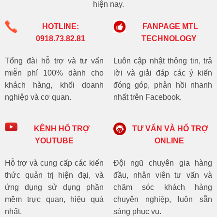
hiện nay.
HOTLINE:
FANPAGE MTL
0918.73.82.81
TECHNOLOGY
Tổng đài hỗ trợ và tư vấn
Luôn cập nhật thông tin, trả
miễn phí 100% dành cho
lời và giải đáp các ý kiến
khách hàng, khối doanh
đóng góp, phản hồi nhanh
nghiệp và cơ quan.
nhất trên Facebook.
KÊNH HỔ TRỢ
TƯ VẤN VÀ HỔ TRỢ
YOUTUBE
ONLINE
Hỗ trợ và cung cấp các kiến
Đội ngũ chuyên gia hàng
thức quản trị hiện đại, và
đầu, nhân viên tư vấn và
ứng dụng sử dụng phần
chăm sóc khách hàng
mềm trực quan, hiệu quả
chuyên nghiệp, luôn sẵn
nhất.
sàng phục vụ.