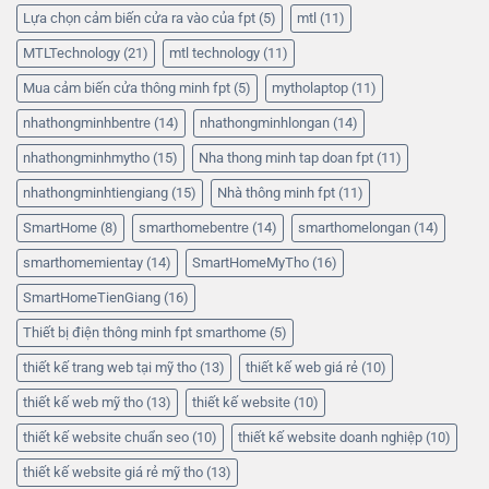
Lựa chọn cảm biến cửa ra vào của fpt
(5)
mtl
(11)
MTLTechnology
(21)
mtl technology
(11)
Mua cảm biến cửa thông minh fpt
(5)
mytholaptop
(11)
nhathongminhbentre
(14)
nhathongminhlongan
(14)
nhathongminhmytho
(15)
Nha thong minh tap doan fpt
(11)
nhathongminhtiengiang
(15)
Nhà thông minh fpt
(11)
SmartHome
(8)
smarthomebentre
(14)
smarthomelongan
(14)
smarthomemientay
(14)
SmartHomeMyTho
(16)
SmartHomeTienGiang
(16)
Thiết bị điện thông minh fpt smarthome
(5)
thiết kế trang web tại mỹ tho
(13)
thiết kế web giá rẻ
(10)
thiết kế web mỹ tho
(13)
thiết kế website
(10)
thiết kế website chuẩn seo
(10)
thiết kế website doanh nghiệp
(10)
thiết kế website giá rẻ mỹ tho
(13)